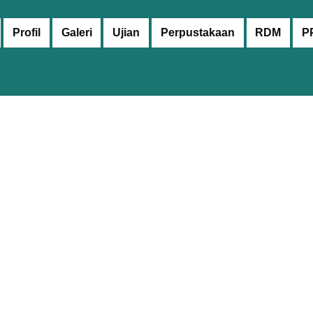
Profil
Galeri
Ujian
Perpustakaan
RDM
P