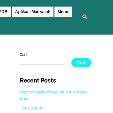
PDB
Aplikasi Madrasah
Menu
Search
Cari
Cari
Recent Posts
Rapat dengan Wali Murid MA Miftahul
Huda
Hello world!