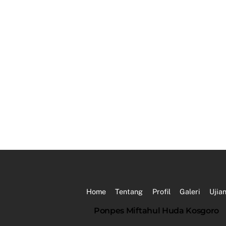
Home
Tentang
Profil
Galeri
Ujia
Ponpes Miftahul Huda Kosgoro