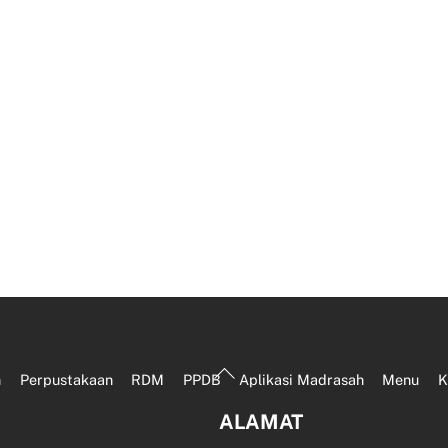
Back
n
Perpustakaan
RDM
PPDB
Aplikasi Madrasah
Menu
K
To
ALAMAT
Top